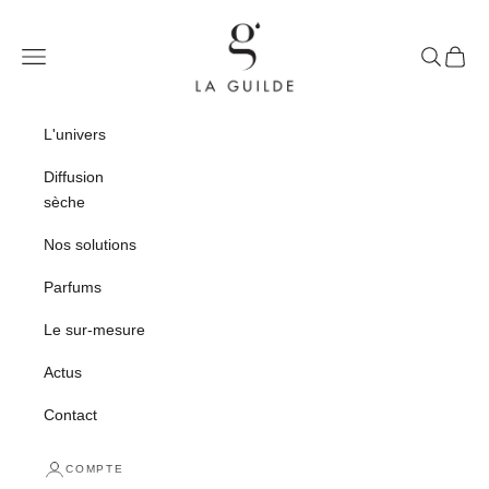
Passer au contenu
La Guilde
Ouvrir la navigation
Ouvrir la 
Voir le
L'univers
Diffusion
sèche
Nos solutions
Parfums
Le sur-mesure
Actus
Contact
COMPTE