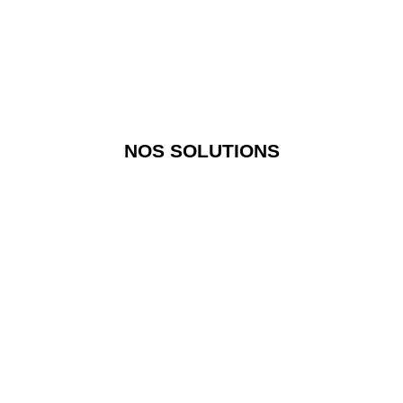
simplicité et en vous laissant toujours la plus grande autonomie.
DIFFUSION SÈCHE
NOS SOLUTIONS